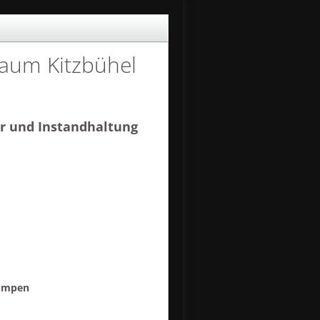
 Raum Kitzbühel
ur und Instandhaltung
n
pumpen